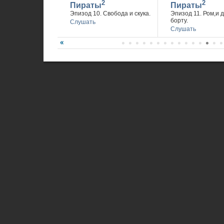
2
2
Пираты
Пираты
Эпизод 10. Свобода и скука.
Эпизод 11. Ром,и 
борту.
Слушать
Слушать