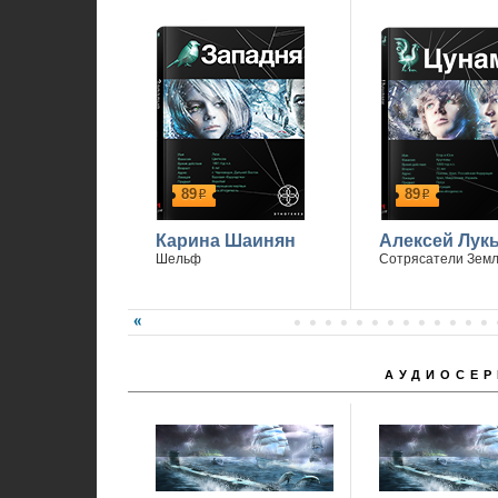
89
89
р
р
Карина Шаинян
Алексей Лук
Шельф
Сотрясатели Зем
АУДИОСЕР