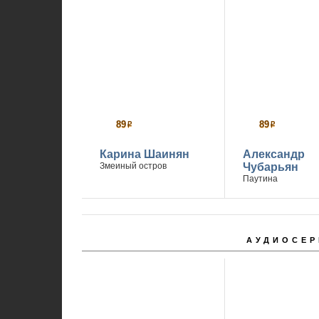
89
89
р
р
Карина Шаинян
Александр
Змеиный остров
Чубарьян
Паутина
АУДИОСЕР