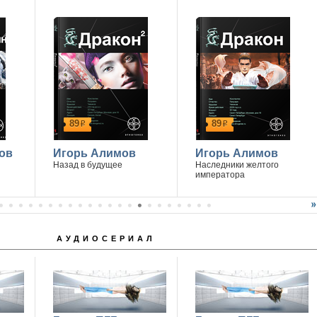
89
89
р
р
ов
Игорь Алимов
Игорь Алимов
Назад в будущее
Наследники желтого
императора
АУДИОСЕРИАЛ