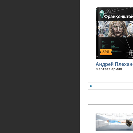
89
р
Андрей Плехан
Мёртвая армия