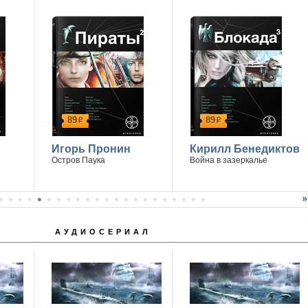
89
89
р
р
Игорь Пронин
Кирилл Бенедиктов
Остров Паука
Война в зазеркалье
АУДИОСЕРИАЛ