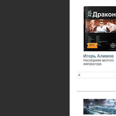
89
р
Игорь Алимов
Наследники желтого
императора