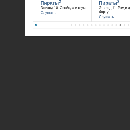
2
2
Пираты
Пираты
Эпизод 10. Свобода и скука.
Эпизод 11. Ром,и 
борту.
Слушать
Слушать