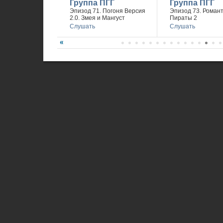
Группа ПГГ
Группа ПГГ
Эпизод 71. Погоня Версия
Эпизод 73. Романт
2.0. Змея и Мангуст
Пираты 2
Слушать
Слушать