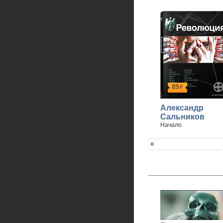
89
р
Александр
Сальников
Начало