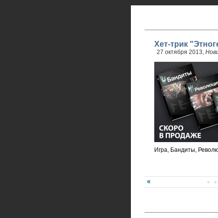
Хет-трик "Этног
27 октября 2013,
Нов
Игра, Бандиты, Револ