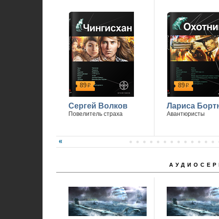
89
89
р
р
Сергей Волков
Лариса Борт
Повелитель страха
Авантюристы
АУДИОСЕР