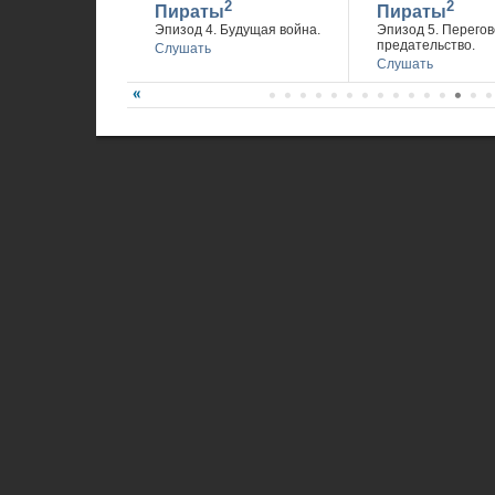
2
2
Пираты
Пираты
Эпизод 4. Будущая война.
Эпизод 5. Перегов
предательство.
Слушать
Слушать