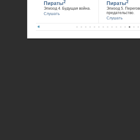
2
2
Пираты
Пираты
Эпизод 4. Будущая война.
Эпизод 5. Перегов
предательство.
Слушать
Слушать