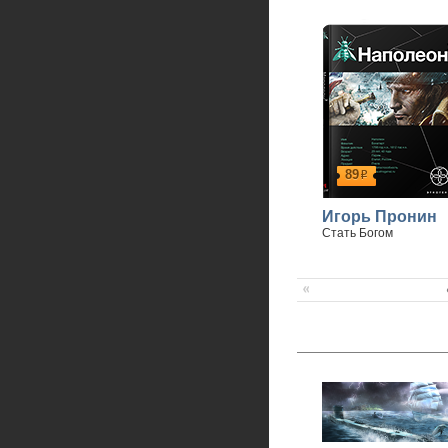
89
р
Игорь Пронин
Стать Богом