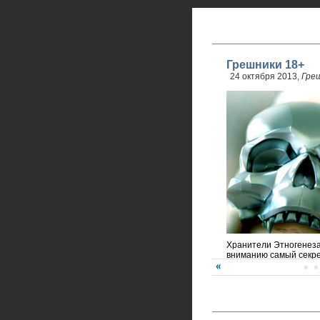
Грешники 18+
24 октября 2013,
Гре
Хранители Этногенез
вниманию самый секре
года!