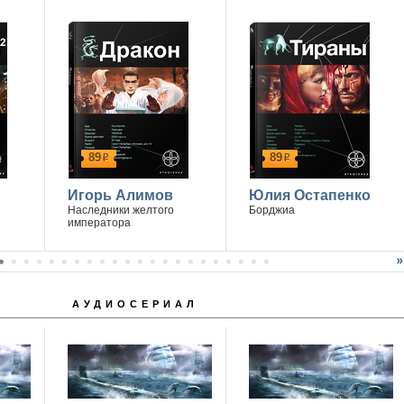
89
89
р
р
Игорь Алимов
Юлия Остапенко
Наследники желтого
Борджиа
императора
АУДИОСЕРИАЛ