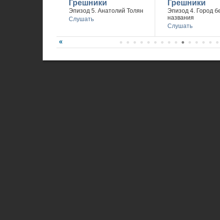
Грешники
Грешники
Эпизод 5. Анатолий Толян
Эпизод 4. Город б
названия
Слушать
Слушать