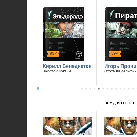
89
89
р
р
Кирилл Бенедиктов
Игорь Прони
Золото и кокаин
Охота на дельфин
АУДИОСЕР