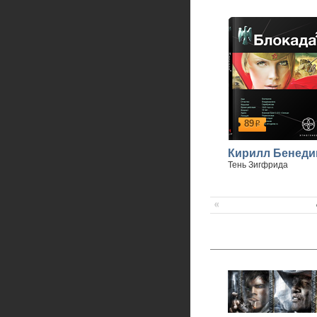
89
р
Кирилл Бенеди
Тень Зигфрида