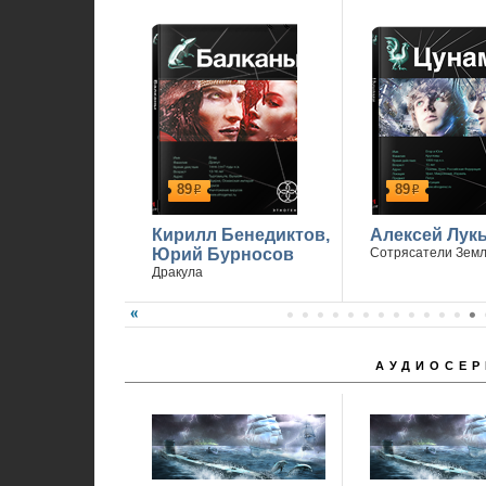
89
89
р
р
Кирилл Бенедиктов,
Алексей Лук
Юрий Бурносов
Сотрясатели Зем
Дракула
АУДИОСЕР