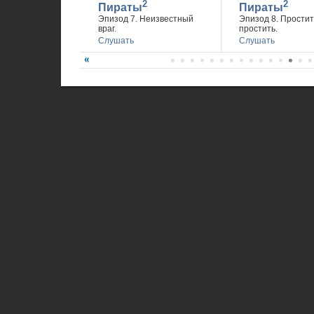
2
2
Пираты
Пираты
Эпизод 7. Неизвестный
Эпизод 8. Простит
враг.
простить.
Слушать
Слушать