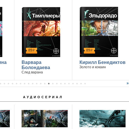
89
89
р
р
ина
Варвара
Кирилл Бенедиктов
Болондаева
Золото и кокаин
След варана
АУДИОСЕРИАЛ