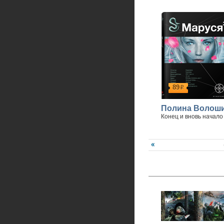
89
р
Полина Волош
Конец и вновь начало