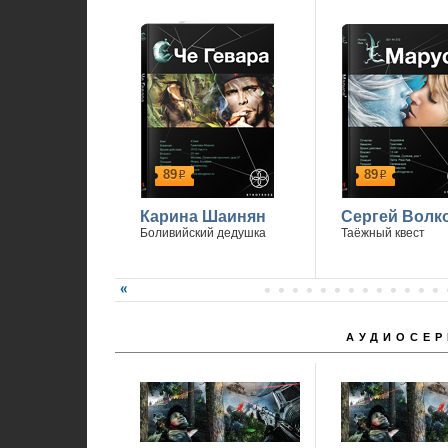
89
89
р
р
Карина Шаинян
Сергей Волк
Боливийский дедушка
Таёжный квест
АУДИОСЕР