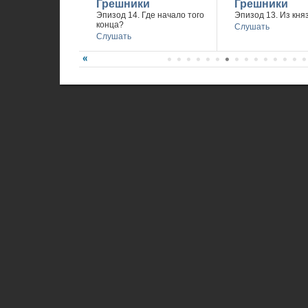
Грешники
Грешники
Эпизод 14. Где начало того
Эпизод 13. Из княз
конца?
Слушать
Слушать