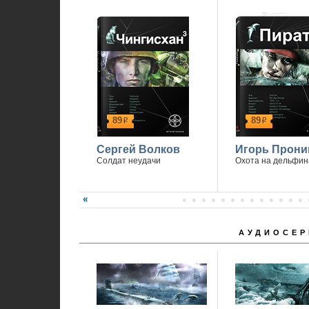
89
89
р
р
Сергей Волков
Игорь Прони
Солдат неудачи
Охота на дельфин
АУДИОСЕР