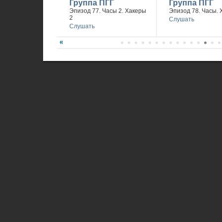
Группа ПГГ
Группа ПГГ
Эпизод 77. Часы 2. Хакеры
Эпизод 78. Часы. 
2
Слушать
Слушать