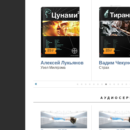
89
89
р
р
Алексей Лукьянов
Вадим Чекун
Узел Милгрэма
Страх
АУДИОСЕР