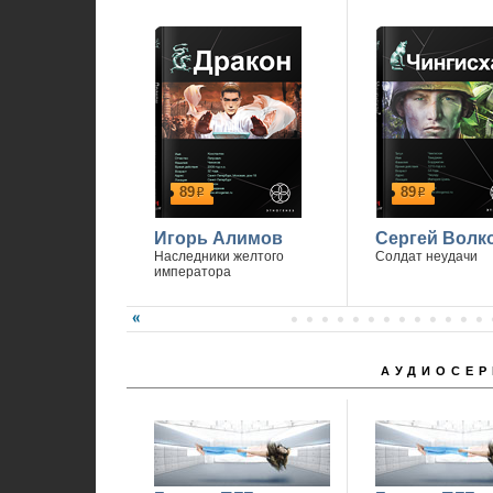
89
89
р
р
Игорь Алимов
Сергей Волк
Наследники желтого
Солдат неудачи
императора
АУДИОСЕР