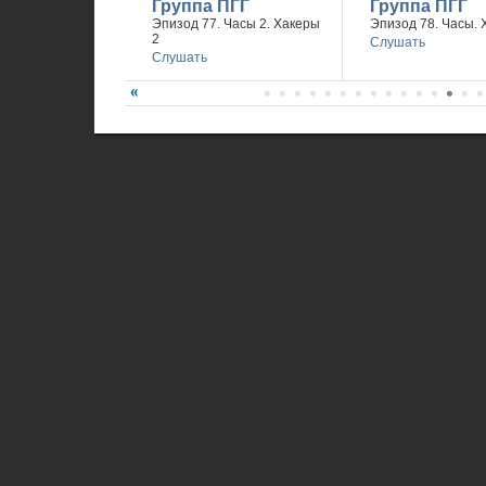
Группа ПГГ
Группа ПГГ
Эпизод 77. Часы 2. Хакеры
Эпизод 78. Часы. 
2
Слушать
Слушать