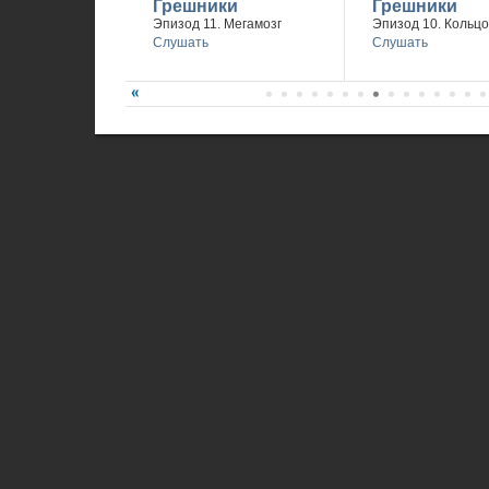
Грешники
Грешники
Эпизод 11. Мегамозг
Эпизод 10. Кольцо
Слушать
Слушать