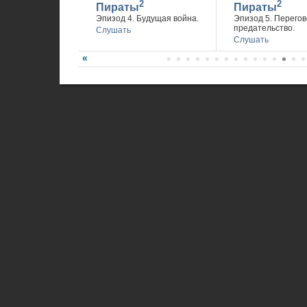
2
2
Пираты
Пираты
Эпизод 4. Будущая война.
Эпизод 5. Перегов
предательство.
Слушать
Слушать