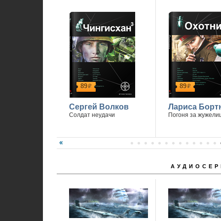
89
89
р
р
Сергей Волков
Лариса Борт
Солдат неудачи
Погоня за жужели
АУДИОСЕР