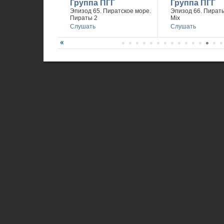
Группа ПГГ
Группа ПГГ
Эпизод 65. Пиратское море.
Эпизод 66. Пираты
Пираты 2
Mix
Слушать
Слушать