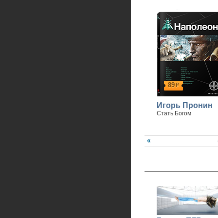
89
р
Игорь Пронин
Стать Богом