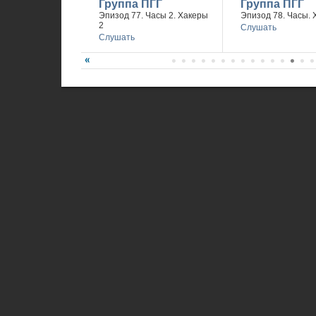
Группа ПГГ
Группа ПГГ
Эпизод 77. Часы 2. Хакеры
Эпизод 78. Часы. 
2
Слушать
Слушать