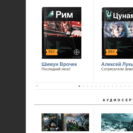
89
89
р
р
Шимун Врочек
Алексей Лук
Последний легат
Сотрясатели Зем
АУДИОСЕР