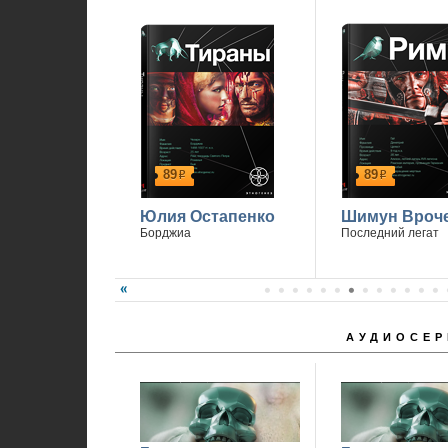
89
89
р
р
Юлия Остапенко
Шимун Вроч
Борджиа
Последний легат
АУДИОСЕР