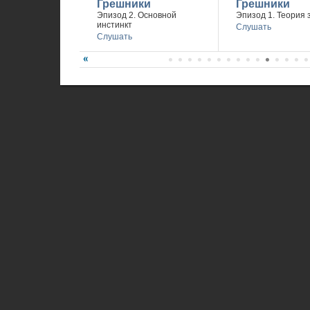
Грешники
Грешники
Эпизод 2. Основной
Эпизод 1. Теория 
инстинкт
Слушать
Слушать