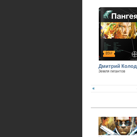
89
р
Дмитрий Колод
Земля гигантов