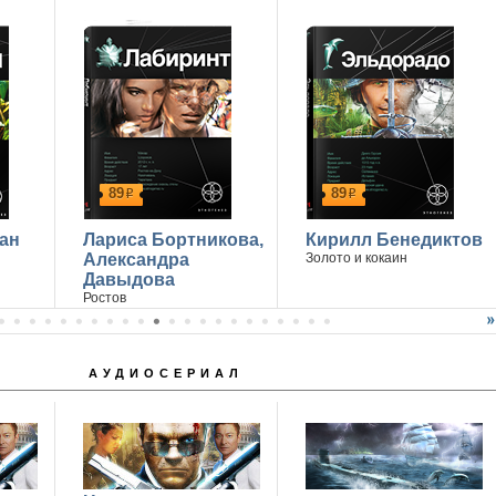
89
89
р
р
ан
Лариса Бортникова,
Кирилл Бенедиктов
Александра
Золото и кокаин
Давыдова
Ростов
АУДИОСЕРИАЛ