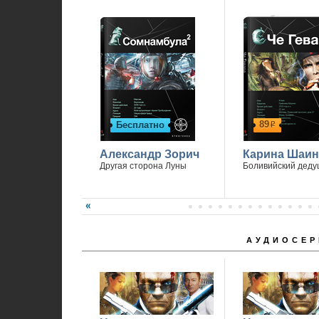
89
Бесплатно
р
Александр Зорич
Карина Шаин
Другая сторона Луны
Боливийский деду
АУДИОСЕР