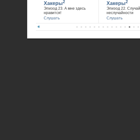
2
2
Хакеры
Хакеры
Эпизод 23. А мне здесь
Эпизод 22. Случа
нравится!
неслучайности
Слушать
Слушать