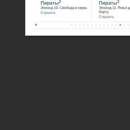
2
2
Пираты
Пираты
Эпизод 10. Свобода и скука.
Эпизод 11. Ром,и 
борту.
Слушать
Слушать