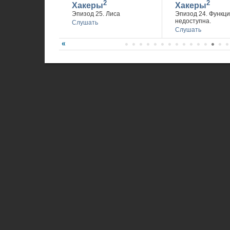
2
2
Хакеры
Хакеры
Эпизод 25. Лиса
Эпизод 24. Функц
недоступна.
Слушать
Слушать