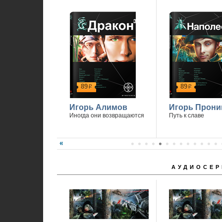
89
89
р
р
Игорь Алимов
Игорь Прони
Иногда они возвращаются
Путь к славе
АУДИОСЕР