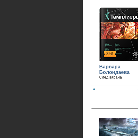
89
р
Варвара
Болондаева
След варана