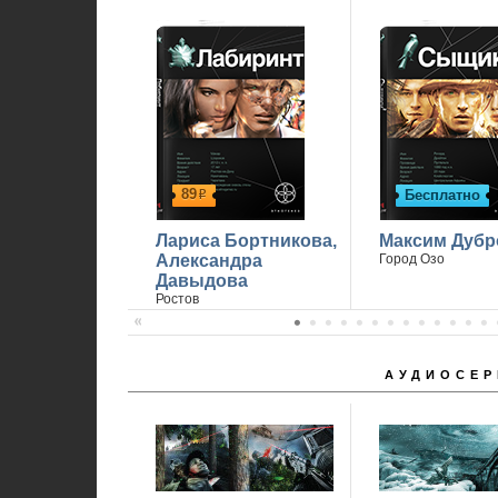
89
Бесплатно
р
Лариса Бортникова,
Максим Дубр
Александра
Город Озо
Давыдова
Ростов
АУДИОСЕР