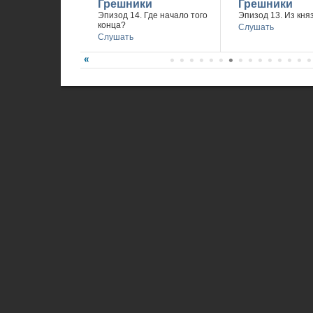
Грешники
Грешники
Эпизод 14. Где начало того
Эпизод 13. Из княз
конца?
Слушать
Слушать