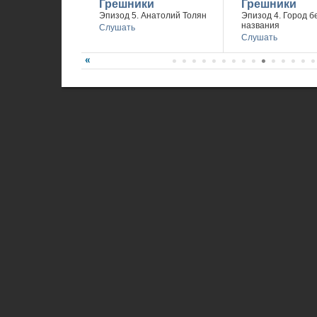
Грешники
Грешники
Эпизод 5. Анатолий Толян
Эпизод 4. Город б
названия
Слушать
Слушать