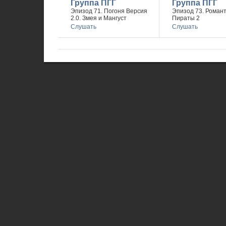
Группа ПГГ
Группа ПГГ
Эпизод 71. Погоня Версия
Эпизод 73. Романт
2.0. Змея и Мангуст
Пираты 2
Слушать
Слушать