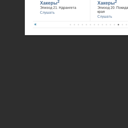
2
2
Хакеры
Хакеры
Эпизод 21. Ндрангета
Эпизод 20. Покид
края
Слушать
Слушать