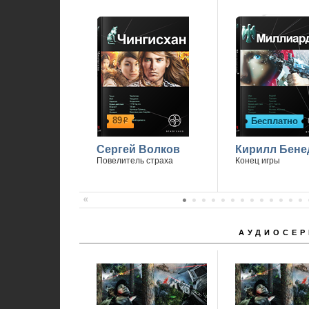
П
89
Бесплатно
р
Сергей Волков
Кирилл Бене
Повелитель страха
Конец игры
АУДИОСЕР