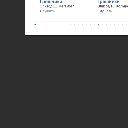
Грешники
Грешники
Эпизод 11. Мегамозг
Эпизод 10. Кольцо
Слушать
Слушать