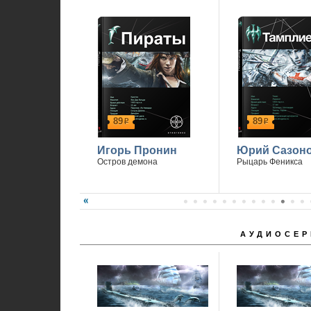
89
89
р
р
Игорь Пронин
Юрий Сазон
Остров демона
Рыцарь Феникса
АУДИОСЕР