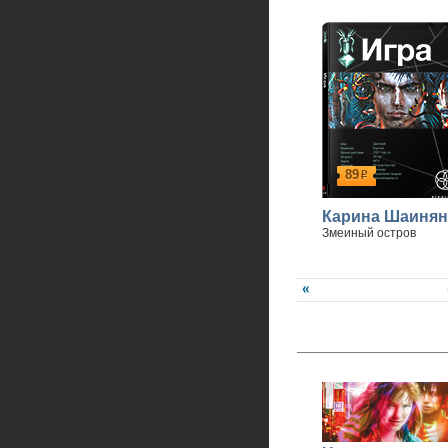
Спасибо, что вы с нами
89
р
Карина Шаинян
Змеиный остров