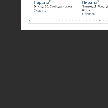
2
2
Пираты
Пираты
Эпизод 10. Свобода и скука.
Эпизод 11. Ром,и 
борту.
Слушать
Слушать