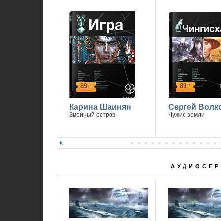
89
89
р
р
Карина Шаинян
Сергей Волк
Змеиный остров
Чужие земли
АУДИОСЕР