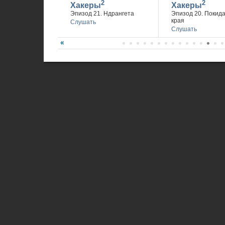
2
2
Хакеры
Хакеры
Эпизод 21. Ндрангета
Эпизод 20. Покид
края
Слушать
Слушать