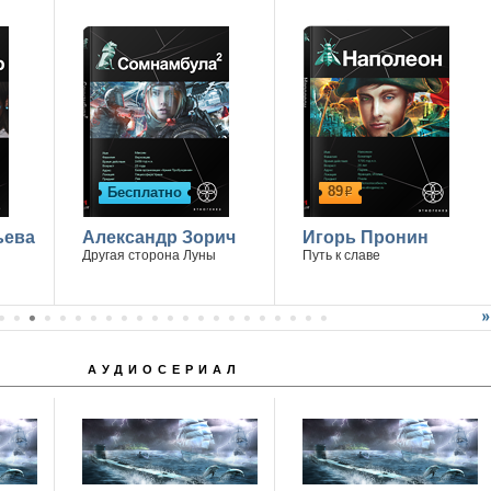
89
Бесплатно
р
ьева
Александр Зорич
Игорь Пронин
Другая сторона Луны
Путь к славе
АУДИОСЕРИАЛ