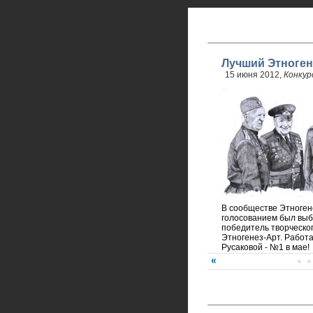
Лучший Этноген
15 июня 2012,
Конкур
В сообществе Этноген
голосованием был вы
победитель творческог
Этногенез-Арт. Работ
Русаковой - №1 в мае!