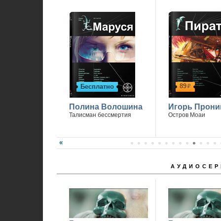
89
Бесплатно
р
Полина Волошина
Игорь Прони
Талисман бессмертия
Остров Моаи
АУДИОСЕР