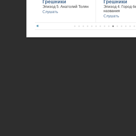
Грешники
Грешники
Эпизод 5. Анатолий Толян
Эпизод 4. Город б
названия
Слушать
Слушать