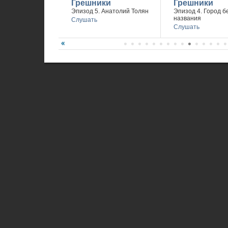
Грешники
Грешники
Эпизод 5. Анатолий Толян
Эпизод 4. Город б
названия
Слушать
Слушать