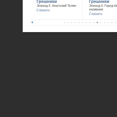
Грешники
Грешники
Эпизод 5. Анатолий Толян
Эпизод 4. Город б
названия
Слушать
Слушать