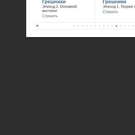
Грешники
Грешники
Эпизод 2. Основной
Эпизод 1. Теория 
инстинкт
Слушать
Слушать