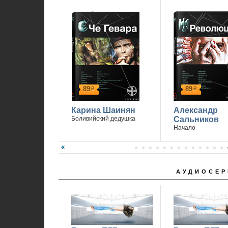
89
89
р
р
Карина Шаинян
Александр
Боливийский дедушка
Сальников
Начало
АУДИОСЕР