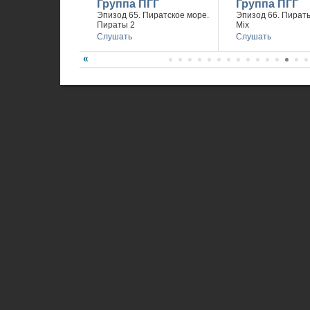
Группа ПГГ
Группа ПГГ
Эпизод 65. Пиратское море.
Эпизод 66. Пираты
Пираты 2
Mix
Слушать
Слушать