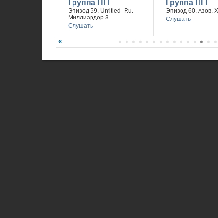
Группа ПГГ
Группа ПГГ
Эпизод 59. Untitled_Ru.
Эпизод 60. Азов. 
Миллиардер 3
Слушать
Слушать