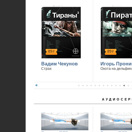
89
89
р
р
Вадим Чекунов
Игорь Прони
Страх
Охота на дельфин
АУДИОСЕР